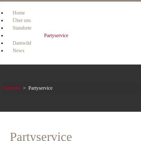
Home
Über uns
Standorte
Partyservice
Damwild
News
Startseite
Partyservice
Partyservice